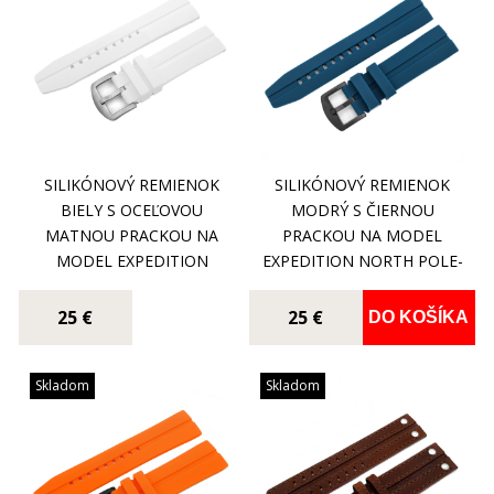
SILIKÓNOVÝ REMIENOK
SILIKÓNOVÝ REMIENOK
BIELY S OCEĽOVOU
MODRÝ S ČIERNOU
MATNOU PRACKOU NA
PRACKOU NA MODEL
MODEL EXPEDITION
EXPEDITION NORTH POLE-
NORTH POLE-1 6S21-
1 6S21-5954198
5955199
25 €
25 €
DO KOŠÍKA
Skladom
Skladom