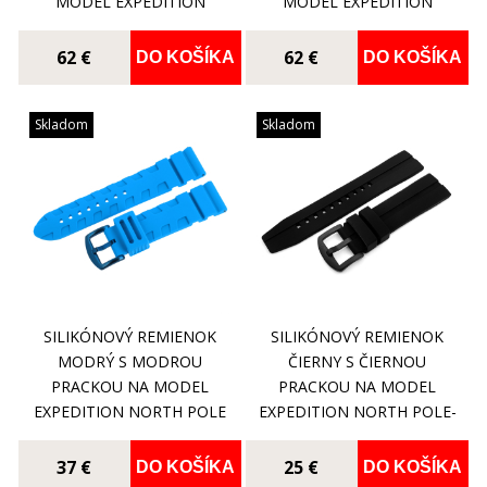
MODEL EXPEDITION
MODEL EXPEDITION
NORTH POLE
NORTH POLE
62 €
62 €
DO KOŠÍKA
DO KOŠÍKA
Skladom
Skladom
SILIKÓNOVÝ REMIENOK
SILIKÓNOVÝ REMIENOK
MODRÝ S MODROU
ČIERNY S ČIERNOU
PRACKOU NA MODEL
PRACKOU NA MODEL
EXPEDITION NORTH POLE
EXPEDITION NORTH POLE-
1 6S21-5954199
37 €
25 €
DO KOŠÍKA
DO KOŠÍKA