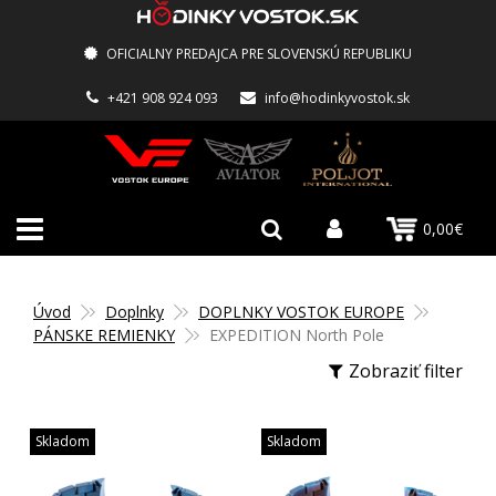
OFICIALNY PREDAJCA PRE SLOVENSKÚ REPUBLIKU
+421 908 924 093
info@hodinkyvostok.sk
0,00€
Úvod
Doplnky
DOPLNKY VOSTOK EUROPE
PÁNSKE REMIENKY
EXPEDITION North Pole
Zobraziť filter
Skladom
Skladom