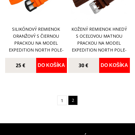
SILIKÓNOVÝ REMIENOK
KOŽENÝ REMIENOK HNEDÝ
ORANŽOVÝ S ČIERNOU
S OCEĽOVOU MATNOU
PRACKOU NA MODEL
PRACKOU NA MODEL
EXPEDITION NORTH POLE-
EXPEDITION NORTH POLE-
1 NH35A-5954197
1 6S21/595H298
25 €
30 €
DO KOŠÍKA
DO KOŠÍKA
2
1