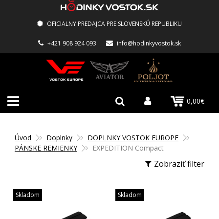
OFICIALNY PREDAJCA PRE SLOVENSKÚ REPUBLIKU
+421 908 924 093
info@hodinkyvostok.sk
0,00€
Úvod
Doplnky
DOPLNKY VOSTOK EUROPE
PÁNSKE REMIENKY
EXPEDITION Compact
Zobraziť filter
Skladom
Skladom