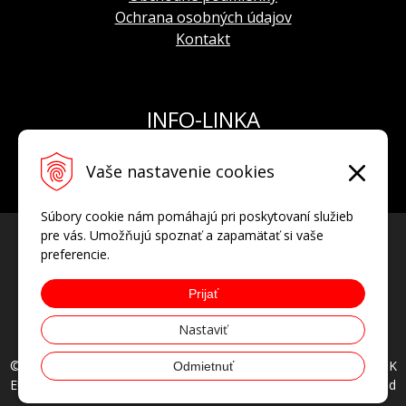
Ochrana osobných údajov
Kontakt
INFO-LINKA
Tel.: +421 908 924 093
Vaše nastavenie cookies
E-mail:
info@hodinkyvostok.sk
Súbory cookie nám pomáhajú pri poskytovaní služieb
pre vás. Umožňujú spoznať a zapamätať si vaše
preferencie.
Prijať
Nastaviť
© 2026 HODINKYVOSTOK.SK oficiálny predajca hodiniek VOSTOK
Odmietnuť
EUROPE, AVIATOR, POLJOT INTERNATIONAL • all rights reserved