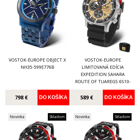
VOSTOK-EUROPE OBJECT X
VOSTOK-EUROPE
NH35-599E776B
LIMITOVANÁ EDÍCIA
EXPEDITION SAHARA
ROUTE OF TUAREGS 6S10-
598A753
798 €
589 €
DO KOŠÍKA
DO KOŠÍKA
Novinka
Skladom
Novinka
Skladom