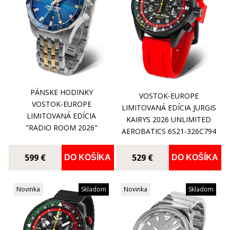
PÁNSKE HODINKY
VOSTOK-EUROPE
VOSTOK-EUROPE
LIMITOVANÁ EDÍCIA JURGIS
LIMITOVANÁ EDÍCIA
KAIRYS 2026 UNLIMITED
"RADIO ROOM 2026"
AEROBATICS 6S21-326C794
NH34-224A793
599 €
529 €
DO KOŠÍKA
DO KOŠÍKA
Novinka
Skladom
Novinka
Skladom