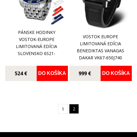
PÁNSKE HODINKY
VOSTOK EUROPE
VOSTOK-EUROPE
LIMITOVANÁ EDÍCIA
LIMITOVANÁ EDÍCIA
BENEDIKTAS VANAGAS
SLOVENSKO 6S21-
DAKAR VK67-650J740
225A463C-B
524 €
999 €
DO KOŠÍKA
DO KOŠÍKA
2
1