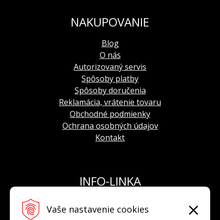
NAKUPOVANIE
Blog
O nás
Autorizovaný servis
Spôsoby platby
Spôsoby doručenia
Reklamácia, vrátenie tovaru
Obchodné podmienky
Ochrana osobných údajov
Kontakt
INFO-LINKA
Tel.: +421 908 924 093
Vaše nastavenie cookies
E-mail:
info@hodinkyvostok.sk