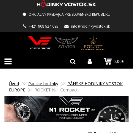
OFICIALNY PREDAJCA PRE SLOVENSKÚ REPUBLIKU
+421 908 924 093
info@hodinkyvostok.sk
0,00€
Úvod
Pánske hodinky
PÁNSKE HODINIKY VOSTOK
EUROPE
ROCKET N-1 Compact