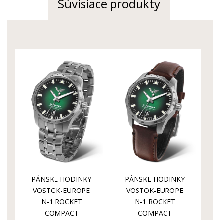
Súvisiace produkty
funkcie:
Indikácia času (centrálna hodinová,
minútová a sekundová ručička)
uloženie zotrvačky
: nárazuvzdorné
PÁNSKE HODINKY
PÁNSKE HODINKY
VOSTOK-EUROPE
VOSTOK-EUROPE
N-1 ROCKET
N-1 ROCKET
COMPACT
COMPACT