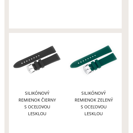
AUTOMATIC NH35-
AUTOMATIC NH35-
125A749B
125A749
SILIKÓNOVÝ
SILIKÓNOVÝ
REMIENOK ČIERNY
REMIENOK ZELENÝ
S OCEĽOVOU
S OCEĽOVOU
LESKLOU
LESKLOU
PRACKOU NA
PRACKOU NA
MODEL N-1
MODEL N-1