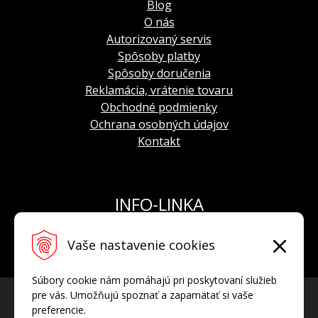
Blog
O nás
Autorizovaný servis
Spôsoby platby
Spôsoby doručenia
Reklamácia, vrátenie tovaru
Obchodné podmienky
Ochrana osobných údajov
Kontakt
INFO-LINKA
Tel.: +421 908 924 093
Vaše nastavenie cookies
E-mail:
info@hodinkyvostok.sk
Súbory cookie nám pomáhajú pri poskytovaní služieb
pre vás. Umožňujú spoznať a zapamätať si vaše
preferencie.