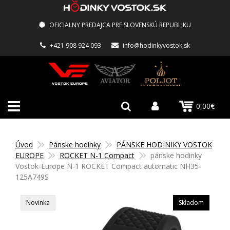
OFICIALNY PREDAJCA PRE SLOVENSKÚ REPUBLIKU
+421 908 924 093
info@hodinkyvostok.sk
0,00€
Úvod
Pánske hodinky
PÁNSKE HODINIKY VOSTOK
EUROPE
ROCKET N-1 Compact
pánske hodinky
Vostok-Europe N-1 ROCKET Compact automatic NH35-
125A749S
Novinka
Skladom