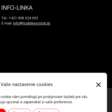
INFO-LINKA
Tel.: +421 908 924 093
E-mail:
info@hodinkyvostok.sk
Vaše nastavenie cookies
 cookie nám pomáhajú pri poskytovaní služieb pre vás.
jú spoznať a zapamätať si vaše preferencie.