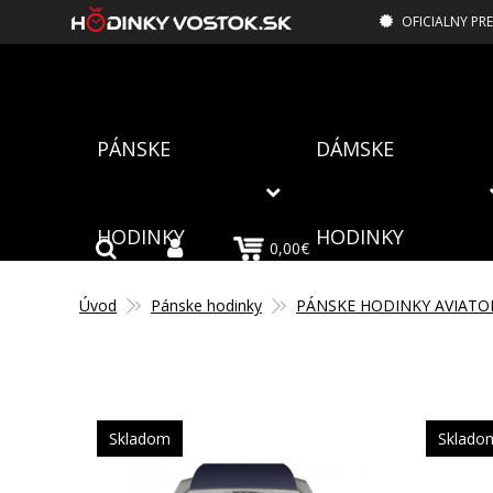
OFICIALNY PR
PÁNSKE
DÁMSKE
HODINKY
HODINKY
0,00€
Úvod
Pánske hodinky
PÁNSKE HODINKY AVIATO
Skladom
Sklado