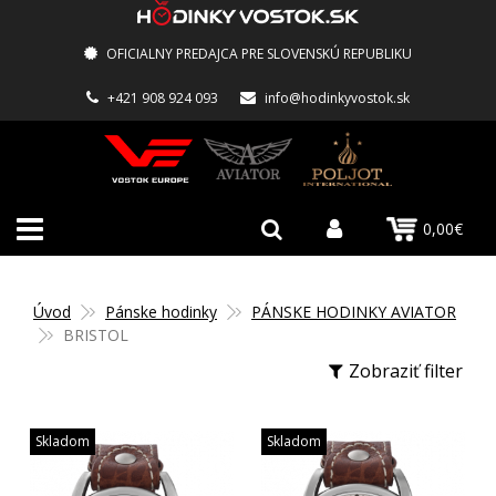
OFICIALNY PREDAJCA PRE SLOVENSKÚ REPUBLIKU
+421 908 924 093
info@hodinkyvostok.sk
0,00€
Úvod
Pánske hodinky
PÁNSKE HODINKY AVIATOR
BRISTOL
Zobraziť filter
Skladom
Skladom