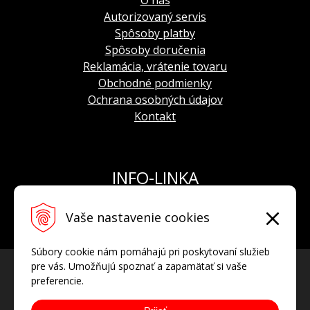
O nás
Autorizovaný servis
Spôsoby platby
Spôsoby doručenia
Reklamácia, vrátenie tovaru
Obchodné podmienky
Ochrana osobných údajov
Kontakt
INFO-LINKA
Tel.: +421 908 924 093
Vaše nastavenie cookies
E-mail:
info@hodinkyvostok.sk
Súbory cookie nám pomáhajú pri poskytovaní služieb
pre vás. Umožňujú spoznať a zapamätať si vaše
preferencie.