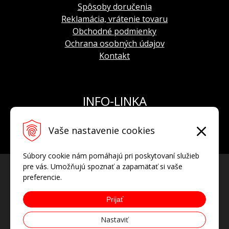
Spôsoby doručenia
Reklamácia, vrátenie tovaru
Obchodné podmienky
Ochrana osobných údajov
Kontakt
INFO-LINKA
Tel.: +421 908 924 093
Vaše nastavenie cookies
E-mail:
info@hodinkyvostok.sk
Súbory cookie nám pomáhajú pri poskytovaní služieb
pre vás. Umožňujú spoznať a zapamätať si vaše
preferencie.
Prijať
Nastaviť