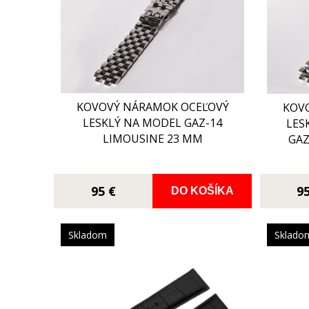
KOVOVÝ NÁRAMOK OCEĽOVÝ
KOV
LESKLÝ NA MODEL GAZ-14
LES
LIMOUSINE 23 MM
GAZ
95 €
9
DO KOŠÍKA
Skladom
Sklado