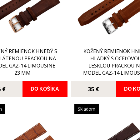
ENÝ REMIENOK HNEDÝ S
KOŽENÝ REMIENOK HN
LÁTENOU PRACKOU NA
HLADKÝ S OCEĽOVO
EL GAZ-14 LIMOUSINE
LESKLOU PRACKOU 
23 MM
MODEL GAZ-14 LIMOUS
23 MM YM26-565A29
6 €
35 €
DO KOŠÍKA
DO KO
m
Skladom