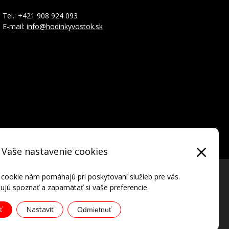
Tel.: +421 908 924 093
E-mail:
info@hodinkyvostok.sk
Vaše nastavenie cookies
 cookie nám pomáhajú pri poskytovaní služieb pre vás.
jú spoznať a zapamätať si vaše preferencie.
Nastaviť
ť
Odmietnuť
ATIONAL • all rights reserved