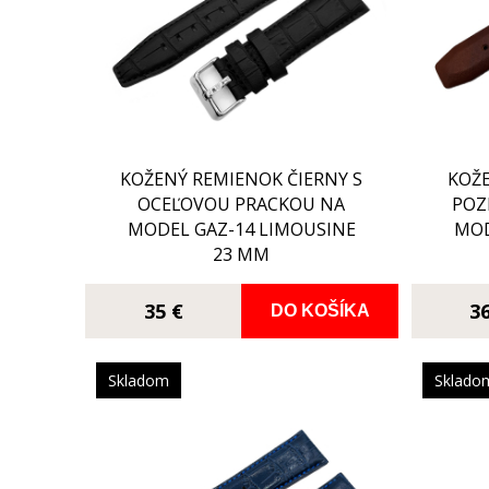
KOŽENÝ REMIENOK ČIERNY S
KOŽ
OCEĽOVOU PRACKOU NA
POZ
MODEL GAZ-14 LIMOUSINE
MOD
23 MM
35 €
3
DO KOŠÍKA
Skladom
Sklado