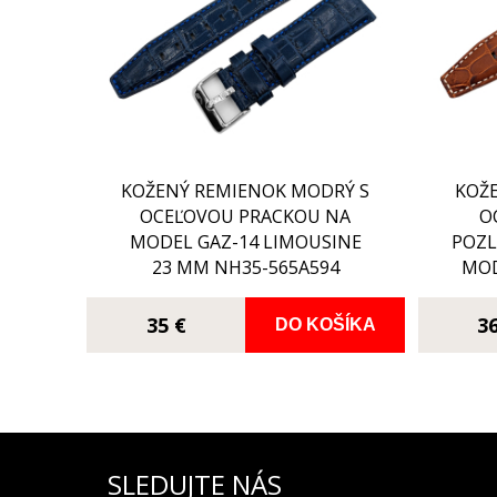
KOŽENÝ REMIENOK MODRÝ S
KOŽ
OCEĽOVOU PRACKOU NA
O
MODEL GAZ-14 LIMOUSINE
POZL
23 MM NH35-565A594
MOD
2
35 €
3
DO KOŠÍKA
SLEDUJTE NÁS