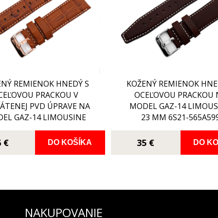
ENÝ REMIENOK HNEDÝ S
KOŽENÝ REMIENOK HNE
CEĽOVOU PRACKOU V
OCEĽOVOU PRACKOU 
ÁTENEJ PVD ÚPRAVE NA
MODEL GAZ-14 LIMOUS
EL GAZ-14 LIMOUSINE
23 MM 6S21-565A59
3 MM NH35-565B592
6 €
35 €
DO KOŠÍKA
DO KO
NAKUPOVANIE