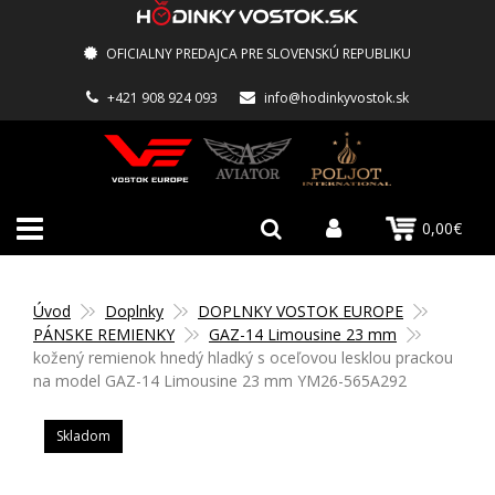
OFICIALNY PREDAJCA PRE SLOVENSKÚ REPUBLIKU
+421 908 924 093
info@hodinkyvostok.sk
0,00€
Úvod
Doplnky
DOPLNKY VOSTOK EUROPE
PÁNSKE REMIENKY
GAZ-14 Limousine 23 mm
kožený remienok hnedý hladký s oceľovou lesklou prackou
na model GAZ-14 Limousine 23 mm YM26-565A292
Skladom