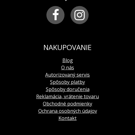
pracka:
chirurgická oceľ lesklá s logom VOSTOK-
EUROPE
šírka remienka:
23 mm
NAKUPOVANIE
Blog
O nás
Autorizovaný servis
Spôsoby platby
Spôsoby doručenia
Reklamácia, vrátenie tovaru
Obchodné podmienky
Ochrana osobných údajov
Kontakt