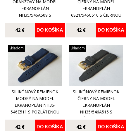
ORANŽOVÝ NA MODEL
ČIERNY NA MODEL
EKRANOPLÁN
EKRANOPLÁN
NH35/546A509 S
6S21/546C510 S ČIERNOU
OCEĽOVOU MATNOU
PRACKOU
PRACKOU
42 €
42 €
DO KOŠÍKA
DO KOŠÍKA
Skladom
Skladom
SILIKÓNOVÝ REMIENOK
SILIKÓNOVÝ REMIENOK
MODRÝ NA MODEL
ČIERNY NA MODEL
EKRANOPLÁN NH35-
EKRANOPLÁN
546E511 S POZLÁTENOU
NH35/546A515 S
PRACKOU
POZLÁTENOU PRACKOU
42 €
42 €
DO KOŠÍKA
DO KOŠÍKA