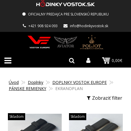
OFICIALNY PREDAJCA PRE SLOVENSKÚ REPUBLIKU
+421 908 924 093
info@hodinkyvostok.sk
0,00€
Úvod
Doplnky
DOPLNKY VOSTOK EUROPE
PÁNSKE REMIENKY
EKRANOPLAN
Zobraziť filter
Skladom
Skladom