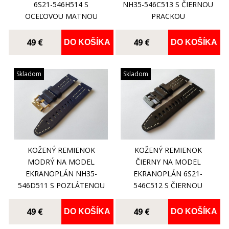
6S21-546H514 S
NH35-546C513 S ČIERNOU
OCEĽOVOU MATNOU
PRACKOU
PRACKOU
49 €
49 €
DO KOŠÍKA
DO KOŠÍKA
Skladom
Skladom
KOŽENÝ REMIENOK
KOŽENÝ REMIENOK
MODRÝ NA MODEL
ČIERNY NA MODEL
EKRANOPLÁN NH35-
EKRANOPLÁN 6S21-
546D511 S POZLÁTENOU
546C512 S ČIERNOU
PRACKOU
PRACKOU
49 €
49 €
DO KOŠÍKA
DO KOŠÍKA