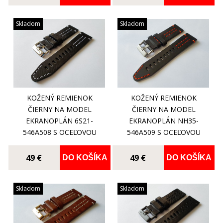
Skladom
Skladom
KOŽENÝ REMIENOK
KOŽENÝ REMIENOK
ČIERNY NA MODEL
ČIERNY NA MODEL
EKRANOPLÁN 6S21-
EKRANOPLÁN NH35-
546A508 S OCEĽOVOU
546A509 S OCEĽOVOU
LESKLOU PRACKOU
MATNOU PRACKOU
49 €
49 €
DO KOŠÍKA
DO KOŠÍKA
Skladom
Skladom