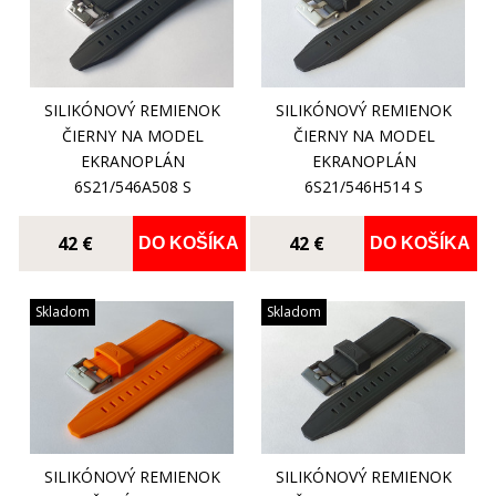
SILIKÓNOVÝ REMIENOK
SILIKÓNOVÝ REMIENOK
ČIERNY NA MODEL
ČIERNY NA MODEL
EKRANOPLÁN
EKRANOPLÁN
6S21/546A508 S
6S21/546H514 S
OCEĽOVOU LESKLOU
OCEĽOVOU MATNOU
PRACKOU
PRACKOU
42 €
42 €
DO KOŠÍKA
DO KOŠÍKA
Skladom
Skladom
SILIKÓNOVÝ REMIENOK
SILIKÓNOVÝ REMIENOK