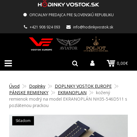
OFICIALNY PREDAJCA PRE SLOVENSKÚ REPUBLIKU
+421 908 924 093
info@hodinkyvostok.sk
0,00€
Úvod
Doplnky
DOPLNKY VOSTOK EUROPE
PÁNSKE REMIENKY
EKRANOPLAN
kožený
remienok modrý na model EKRANOPLÁN NH35-546D511 s
pozlátenou prackou
Skladom