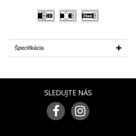
,
,
Špecifikácia
produkt
: remienok na pánske hodinky VOSTOK
EUROPE modelová rada EKRANOPLÁN pre
model NH35-546D511
materiál:
pravá koža hladká prešívaná
svetlobéžovou niťou
SLEDUJTE NÁS
farba:
modrá
pracka:
chirurgická oceľ v pozlátenej PVD
úprave s logom VOSTOK-EUROPE
šírka remienka:
25 mm
použitie
: remienok je vhodný na všetky hodinky z
modelovej rady EKRANOPLÁN, predovšetkým na
model NH35-546D511