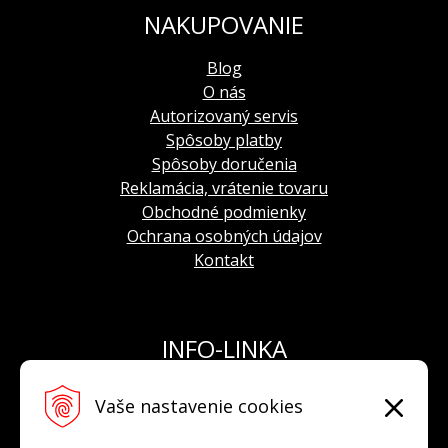
NAKUPOVANIE
Blog
O nás
Autorizovaný servis
Spôsoby platby
Spôsoby doručenia
Reklamácia, vrátenie tovaru
Obchodné podmienky
Ochrana osobných údajov
Kontakt
INFO-LINKA
Tel.: +421 908 924 093
Vaše nastavenie cookies
E-mail:
info@hodinkyvostok.sk