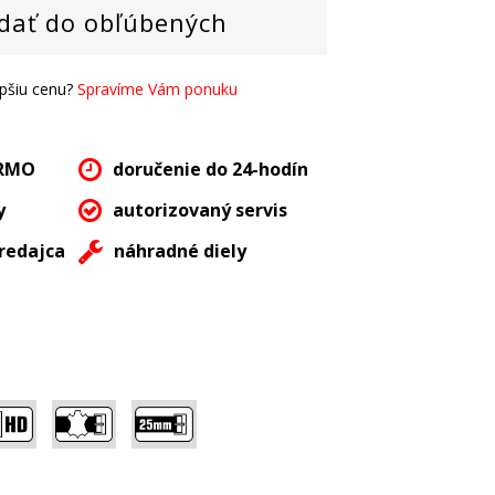
dať do obľúbených
epšiu cenu?
Spravíme Vám ponuku
ARMO
doručenie do 24-hodín
y
autorizovaný servis
redajca
náhradné diely
,
,