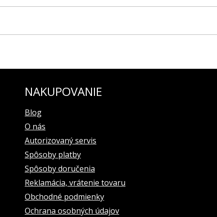
EUROPE modelová rada EKRANOPLÁN pre model 6S21-546C510
u
 logom VOSTOK-EUROPE
NAKUPOVANIE
z modelovej rady EKRANOPLÁN, predovšetkým na model 6S21-546C51
Blog
O nás
Autorizovaný servis
Spôsoby platby
Spôsoby doručenia
Reklamácia, vrátenie tovaru
Obchodné podmienky
Ochrana osobných údajov