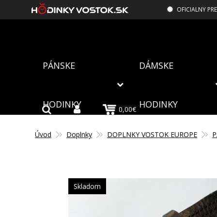
OFICIALNY PR
PÁNSKE
DÁMSKE
HODINKY
HODINKY
0,00€
Úvod
Doplnky
DOPLNKY VOSTOK EUROPE
P
Skladom