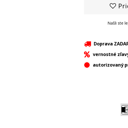
Pri
Našli ste l
Doprava ZAD
vernostné zľav
autorizovaný p