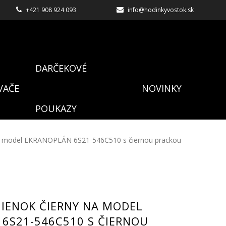
+421 908 924 093
info@hodinkyvostok.sk
DARČEKOVÉ
VAČE
NOVINKY
POUKAZY
na model EKRANOPLÁN 6S21-546C510 s čiernou prackou
IENOK ČIERNY NA MODEL
6S21-546C510 S ČIERNOU