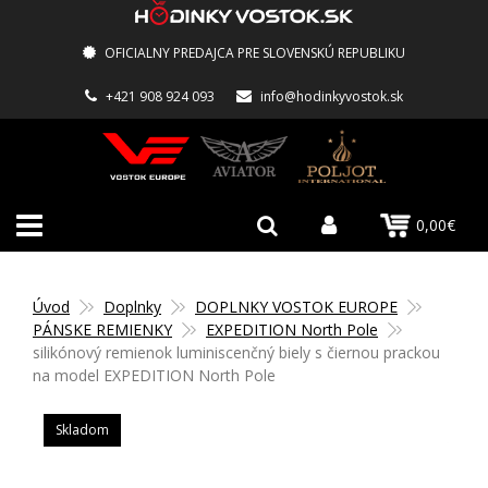
OFICIALNY PREDAJCA PRE SLOVENSKÚ REPUBLIKU
+421 908 924 093
info@hodinkyvostok.sk
0,00€
Úvod
Doplnky
DOPLNKY VOSTOK EUROPE
PÁNSKE REMIENKY
EXPEDITION North Pole
silikónový remienok luminiscenčný biely s čiernou prackou
na model EXPEDITION North Pole
Skladom