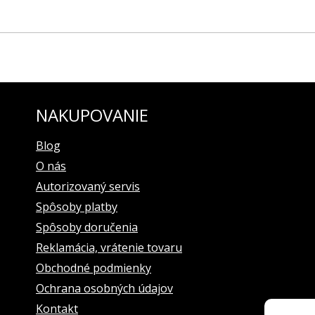
TOK EUROPE modelová rada EXPEDITION North Pole-1 model YN55-5
NAKUPOVANIE
Blog
O nás
Autorizovaný servis
Spôsoby platby
Spôsoby doručenia
Reklamácia, vrátenie tovaru
Obchodné podmienky
Ochrana osobných údajov
Kontakt