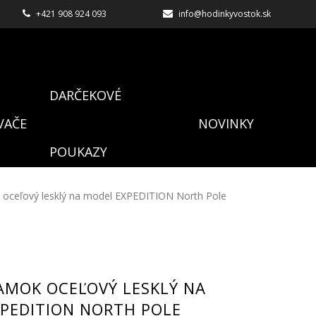
+421 908 924 093
info@hodinkyvostok.sk
DARČEKOVÉ
VAČE
NOVINKY
POUKAZY
oceľový lesklý na model EXPEDITION North Pole
AMOK OCEĽOVÝ LESKLÝ NA
PEDITION NORTH POLE