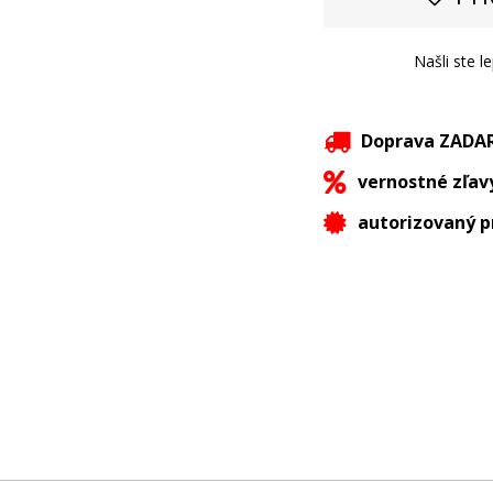
Našli ste l
Doprava ZAD
vernostné zľav
autorizovaný p