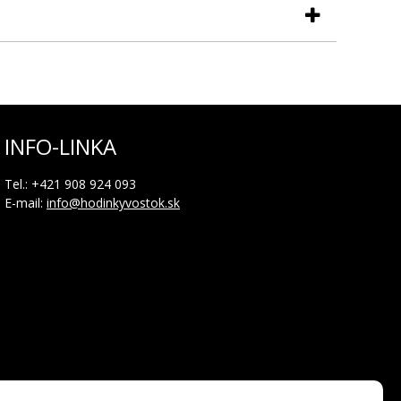
95A638, YN55-595A639, 6S21-595A642 a taktiež na
INFO-LINKA
Tel.: +421 908 924 093
E-mail:
info@hodinkyvostok.sk