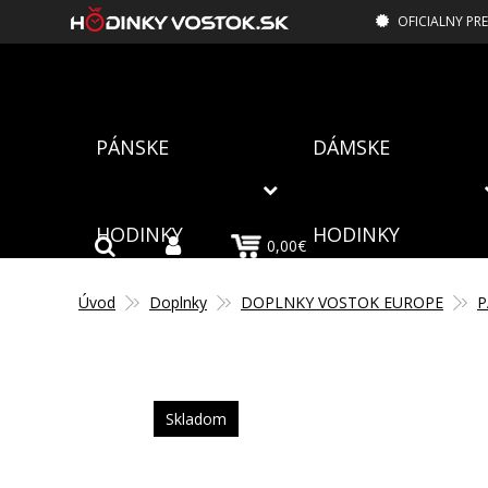
OFICIALNY PR
PÁNSKE
DÁMSKE
HODINKY
HODINKY
0,00€
Úvod
Doplnky
DOPLNKY VOSTOK EUROPE
P
Skladom