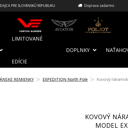
EDAJCA PRE SLOVENSKÚ REPUBLIKU
Doprava zadarmo
LIMITOVANÉ
DOPLNKY
NAŤAHO
EDÍCIE
ÁNSKE REMIENKY
EXPEDITION North Pole
Kovový náramok 
KOVOVÝ NÁR
MODEL EX