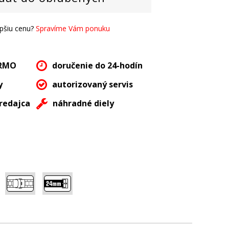
epšiu cenu?
Spravíme Vám ponuku
ARMO
doručenie do 24-hodín
y
autorizovaný servis
redajca
náhradné diely
,