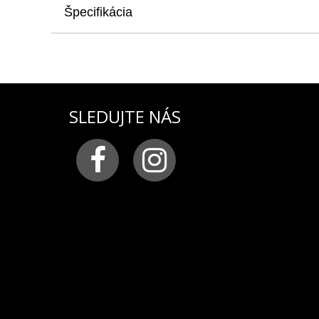
Špecifikácia
produkt
: kovový náramok na pánske hodinky VOS
starší model 515.24H-595A500
materiál:
chirurgická oceľ leštená
farba:
strieborná
šírka náramku:
24 mm
SLEDUJTE NÁS