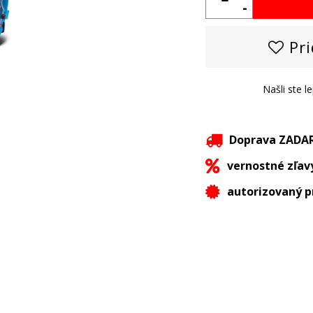
-
Pri
Našli ste l
Doprava ZAD
vernostné zľav
autorizovaný p