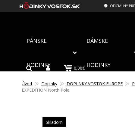
OFICIALNY PR
PÁNSKE
DÁMSKE
HODINKY
HODINKY
0,00€
Úvod
Doplnky
DOPLNKY VOSTOK EUROPE
P
EXPEDITION North Pole
Skladom