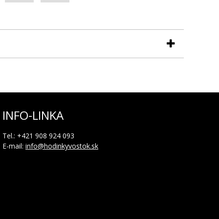
del VS57-595D736
INFO-LINKA
í. Remienok je vhodný na všetky hodinky VOSTOK
Tel.: +421 908 924 093
nky k tomu prispôsobené ( vodotesnosť nad 10 ATM).
E-mail:
info@hodinkyvostok.sk
ečné vlastnosti v porovnaní s inými prírodnými