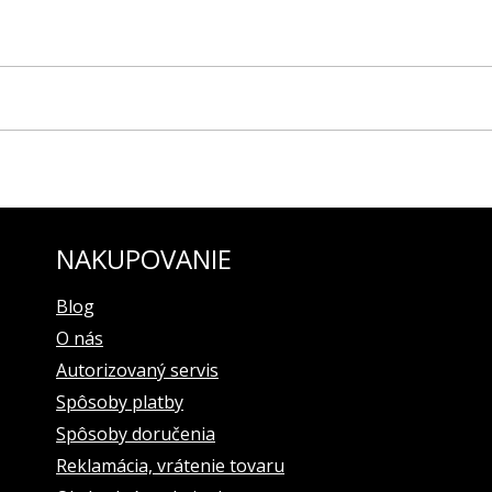
ROPE modelová rada EXPEDITION North Pole, predovšetkým na mo
 svieti v tme
 logom VOSTOK-EUROPE
NAKUPOVANIE
 umožňuje nosenie na ruke, pretekárskom alebo potápačskom oblečen
Blog
využívajú hodinky pri plávaní a potápaní, prirodzene, ak sú ich hodi
O nás
edicínske účely. Vďaka svojej špeciálnej chemickej štruktúre má jedin
Autorizovaný servis
vplyvom:
Spôsoby platby
Spôsoby doručenia
táva krehkým)
Reklamácia, vrátenie tovaru