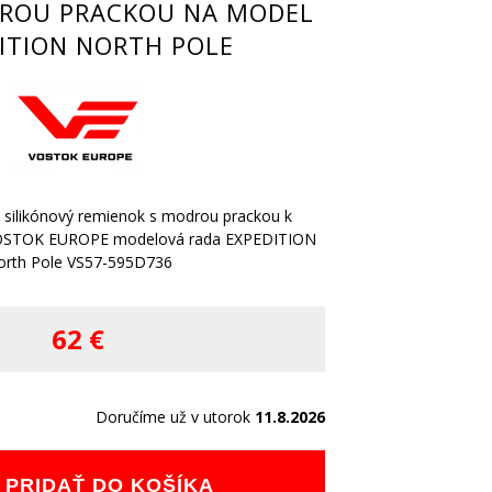
DROU PRACKOU NA MODEL
ITION NORTH POLE
y silikónový remienok s modrou prackou k
OSTOK EUROPE modelová rada EXPEDITION
orth Pole VS57-595D736
62 €
Doručíme už v utorok
11.8.2026
PRIDAŤ DO KOŠÍKA