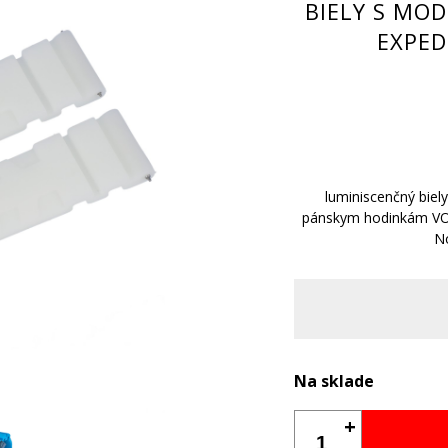
BIELY S MO
EXPED
luminiscenčný biel
pánskym hodinkám V
N
Na sklade
+