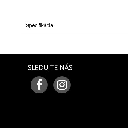
Špecifikácia
produkt
: remienok na pánske hodinky VOSTOK EU
materiál:
silikón v úprave SuperLuminova, remienok
farba:
biela luminiscenčná, svieti v tme
pracka:
chirurgická oceľ v čiernej PVD úprave s
šírka remienka:
24 mm
SLEDUJTE NÁS
nový originálny pružný silikónový remienok, ktorý
EUROPE so šírkou remienka 24 mm
Silikonový remienok sa odporúča hlavne tým, ktorí 
- je vyrobený z kvalitného silikónu využívaného na m
materiálmi a je mimoriadne odolný voči vonkajším 
- je pružný a zároveň pevný
- má vysokú trvanlivosť
- neobsahuje v sebe vodu a preto sa ani časom nes
- je netoxický a biokompatibilný s ľudskou kožou