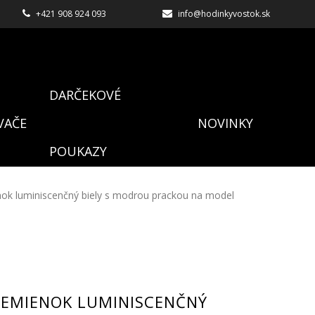
+421 908 924 093
info@hodinkyvostok.sk
DARČEKOVÉ
VAČE
NOVINKY
POUKAZY
nok luminiscenčný biely s modrou prackou na model
REMIENOK LUMINISCENČNÝ