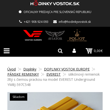
OFICIALNY PREDAJCA PRE SLOVENSKÚ REPUBLIKU
+421 908 924 093
info@hodinkyvostok.sk
0,00€
Úvod
Doplnky
DOPLNKY VOSTOK EUROPE
PÁNSKE REMIENKY
EVEREST
silikónový remienok
žltý s čiernou prackou na model EVEREST Underground
YM8J-597C548
Skladom