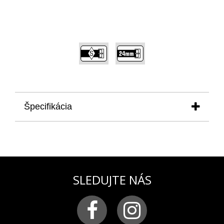
,
Špecifikácia
produkt:
remienok na model ANCHAR
NH35A/5105143
materiál:
silikón
farba:
žltá
pracka:
chirurgická oceľ matná s logom VOSTOK-
SLEDUJTE NÁS
EUROPE
šírka remienka:
24 mm
použitie
: remienok je vhodný na všetky hodinky z
modelovej rady ANCHAR, predovšetkým na model
NH35A-510A522 a NH35A-5105143