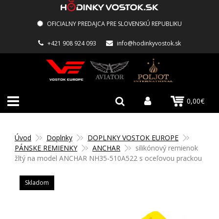
OFICIALNY PREDAJCA PRE SLOVENSKÚ REPUBLIKU
+421 908 924 093
info@hodinkyvostok.sk
0,00€
Úvod
Doplnky
DOPLNKY VOSTOK EUROPE
PÁNSKE REMIENKY
ANCHAR
silikónový remienok
žltý na model ANCHAR NH35-510A522 s oceľovou prackou
Skladom