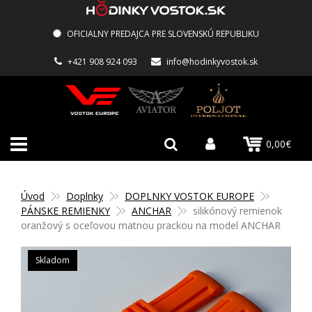
OFICIALNY PREDAJCA PRE SLOVENSKÚ REPUBLIKU
+421 908 924 093
info@hodinkyvostok.sk
0,00€
Úvod
Doplnky
DOPLNKY VOSTOK EUROPE
PÁNSKE REMIENKY
ANCHAR
silikónový remienok
oranžový s oceľovou matnou prackou na model ANCHAR
Skladom