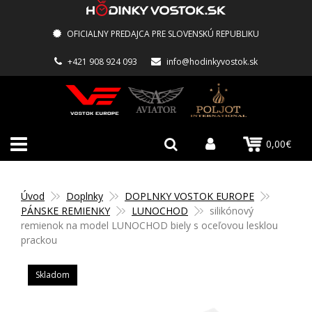
OFICIALNY PREDAJCA PRE SLOVENSKÚ REPUBLIKU
+421 908 924 093
info@hodinkyvostok.sk
0,00€
Úvod
Doplnky
DOPLNKY VOSTOK EUROPE
PÁNSKE REMIENKY
LUNOCHOD
silikónový
remienok na model LUNOCHOD biely s oceľovou lesklou
prackou
Skladom