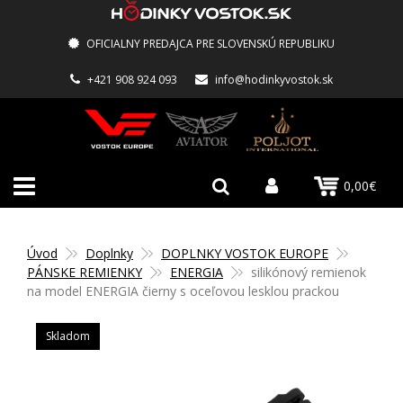
OFICIALNY PREDAJCA PRE SLOVENSKÚ REPUBLIKU
+421 908 924 093
info@hodinkyvostok.sk
0,00€
Úvod
Doplnky
DOPLNKY VOSTOK EUROPE
PÁNSKE REMIENKY
ENERGIA
silikónový remienok
na model ENERGIA čierny s oceľovou lesklou prackou
Skladom