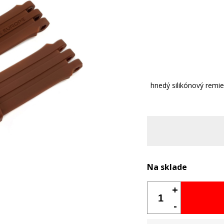
hnedý silikónový remi
Na sklade
+
-