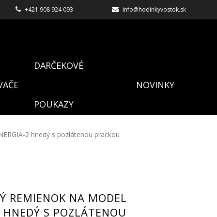
+421 908 924 093
info@hodinkyvostok.sk
DARČEKOVÉ
VAČE
NOVINKY
POUKAZY
ENERGIA-2 hnedý s pozlátenou prackou
VÝ REMIENOK NA MODEL
2 HNEDÝ S POZLÁTENOU