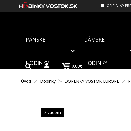
OFICIALNY PR
PÁNSKE
DÁMSKE
HODINKY
HODINKY
0,00€
Úvod
Doplnky
DOPLNKY VOSTOK EUROPE
P
Skladom