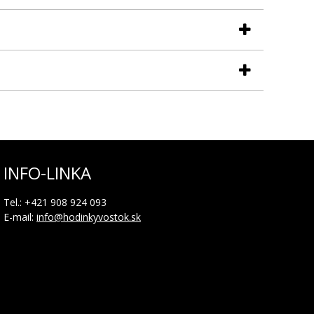
 k tomu prispôsobené ( vodotesnosť nad 10 ATM).
 vlastnosti v porovnaní s inými prírodnými materiálmi a
INFO-LINKA
Tel.: +421 908 924 093
E-mail:
info@hodinkyvostok.sk
ikiónový remienok