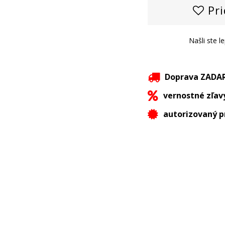
Pri
Našli ste l
Doprava ZAD
vernostné zľav
autorizovaný p