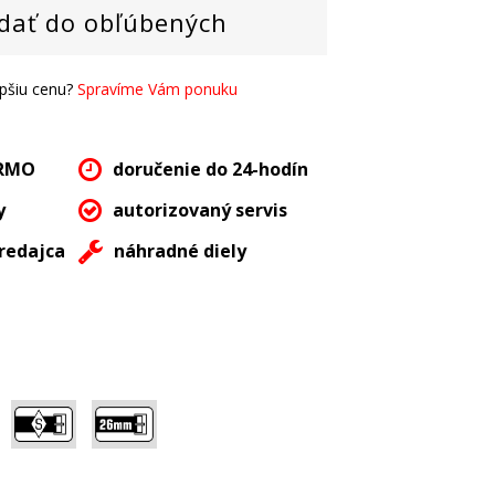
dať do obľúbených
epšiu cenu?
Spravíme Vám ponuku
ARMO
doručenie do 24-hodín
y
autorizovaný servis
redajca
náhradné diely
,