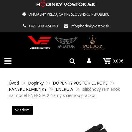
OFICIALNY PREDAJCA PRE SLOVENSKÚ REPUBLIKU
+421 908 924 093
info@hodinkyvostok.sk
0,00€
Úvod
Doplnky
DOPLNKY VOSTOK EUROPE
PÁNSKE REMIENKY
ENERGIA
silikónový remienok
na model ENERGIA-2 čierny s čiernou prackou
Skladom