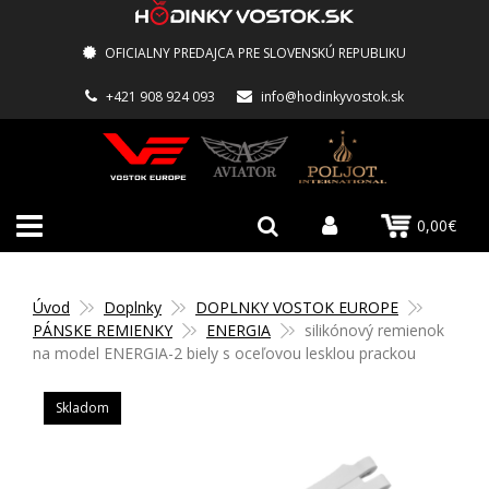
OFICIALNY PREDAJCA PRE SLOVENSKÚ REPUBLIKU
+421 908 924 093
info@hodinkyvostok.sk
0,00€
Úvod
Doplnky
DOPLNKY VOSTOK EUROPE
PÁNSKE REMIENKY
ENERGIA
silikónový remienok
na model ENERGIA-2 biely s oceľovou lesklou prackou
Skladom