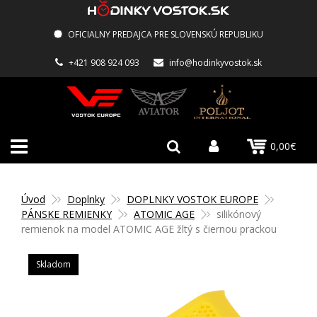
OFICIALNY PREDAJCA PRE SLOVENSKÚ REPUBLIKU
+421 908 924 093
info@hodinkyvostok.sk
0,00€
Úvod
Doplnky
DOPLNKY VOSTOK EUROPE
PÁNSKE REMIENKY
ATOMIC AGE
silikónový
remienok na model ATOMIC AGE žltý s čiernou prackou
Skladom