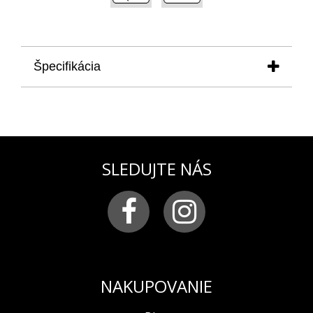
Špecifikácia
produkt:
remienok na model ATOMIC AGE
s
čiernou prackou
materiál:
silikón
farba:
žltá
pracka:
chirurgická oceľ v čiernej PVD úprave s
SLEDUJTE NÁS
logom VOSTOK-EUROPE
šírka remienka:
25 mm
použitie
: remienok je vhodný na všetky hodinky z
modelovej rady ATOMIC AGE, predovšetkým na
model NH34-640A702, VK64-640A698 a YM86-
620A695
NAKUPOVANIE