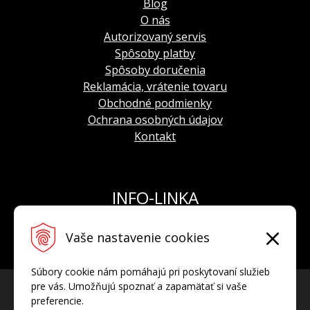
Blog
O nás
Autorizovaný servis
Spôsoby platby
Spôsoby doručenia
Reklamácia, vrátenie tovaru
Obchodné podmienky
Ochrana osobných údajov
Kontakt
INFO-LINKA
Tel.: +421 908 924 093
Vaše nastavenie cookies
E-mail:
info@hodinkyvostok.sk
Súbory cookie nám pomáhajú pri poskytovaní služieb
pre vás. Umožňujú spoznať a zapamätať si vaše
preferencie.