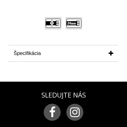
,
Špecifikácia
produkt:
remienok na pánske hodinky VOSTOK
EUROPE modelová rada EVEREST Underground
YN84-597A544 a YN84-597A543
materiál:
silikón
farba:
čierna
SLEDUJTE NÁS
pracka:
chirurgická oceľ matná s logom VOSTOK-
EUROPE
šírka remienka:
24 mm
Silikonový remienok sa odporúča hlavne tým, ktorí