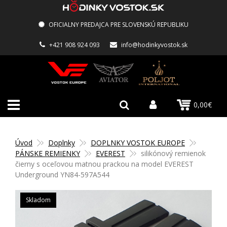
OFICIALNY PREDAJCA PRE SLOVENSKÚ REPUBLIKU
+421 908 924 093
info@hodinkyvostok.sk
0,00€
Úvod
Doplnky
DOPLNKY VOSTOK EUROPE
PÁNSKE REMIENKY
EVEREST
silikónový remienok
čierny s oceľovou matnou prackou na model EVEREST
Underground YN84-597A544
Skladom