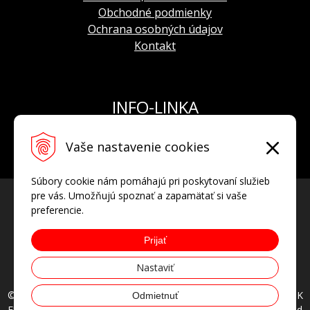
Obchodné podmienky
Ochrana osobných údajov
Kontakt
INFO-LINKA
Tel.: +421 908 924 093
Vaše nastavenie cookies
E-mail:
info@hodinkyvostok.sk
Súbory cookie nám pomáhajú pri poskytovaní služieb
pre vás. Umožňujú spoznať a zapamätať si vaše
preferencie.
Prijať
Nastaviť
© 2026 HODINKYVOSTOK.SK oficiálny predajca hodiniek VOSTOK
Odmietnuť
EUROPE, AVIATOR, POLJOT INTERNATIONAL • all rights reserved