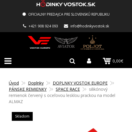
OFICIALNY PREDAJCA PRE SLOVENSKÚ REPUBLIKU
+421 908 924 093
info@hodinkyvostok.sk
0,00€
Úvod
Doplnky
DOPLNKY VOSTOK EUROPE
PÁNSKE REMIENKY
SPACE RACE
silikónový
remienok červený s oceľovou lesklou prackou na model
ALMAZ
Skladom