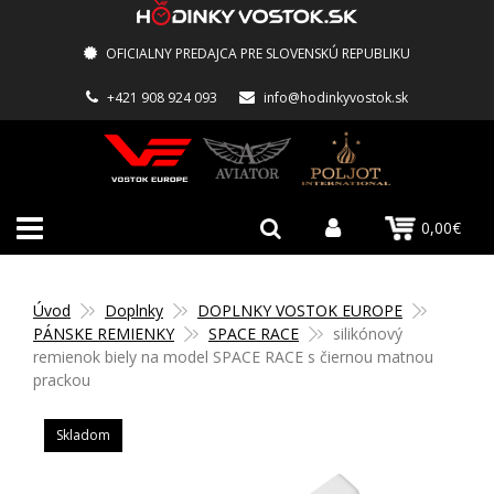
OFICIALNY PREDAJCA PRE SLOVENSKÚ REPUBLIKU
+421 908 924 093
info@hodinkyvostok.sk
0,00€
Úvod
Doplnky
DOPLNKY VOSTOK EUROPE
PÁNSKE REMIENKY
SPACE RACE
silikónový
remienok biely na model SPACE RACE s čiernou matnou
prackou
Skladom