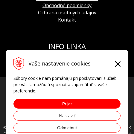
Obchodné podmienky
Ochrana osobných údajov
Kontakt
INFO-LINKA
Tel.: +421 908 924 093
Vaše nastavenie cookies
E-mail:
info@hodinkyvostok.sk
Súbory cookie nám pomáhajú pri poskytovaní služieb
pre vás. Umožňujú spoznať a zapamätať si vaše
preferencie.
Prijať
Nastaviť
© 2026 HODINKYVOSTOK.SK oficiálny predajca hodiniek VOSTOK
Odmietnuť
EUROPE, AVIATOR, POLJOT INTERNATIONAL • all rights reserved