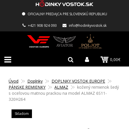
OFICIALNY PREDAJCA PRE SLOVENSKÚ REPUBLIKU
+421 908 924 093
info@hodinkyvostok.sk
0,00€
Úvod
Doplnky
DOPLNKY VOSTOK EUROPE
PÁNSKE REMIENKY
ALMAZ
kožený remienok šedý
s oceľovou matnou prackou na model ALMAZ 6S11-
320H264
Skladom