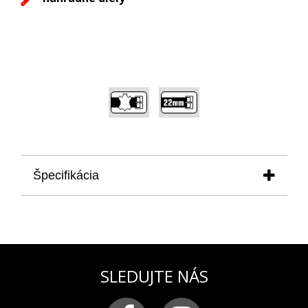
,
Špecifikácia
produkt
:
remienok k pánskym hodinkám VOSTOK
EUROPE model ALMAZ
6S11/320H264
materiál:
pravá koža prešívaná šedou niťou
farba:
šedá
pracka:
chirurgická oceľ matná s logom VOSTOK-
SLEDUJTE NÁS
EUROPE
šírka remienka:
22 mm