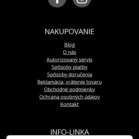
použitie
: remienok je vhodný na všetky hodinky z
modelovej rady ENERGIA-2, predovšetkým na
model NH35-575H284
NAKUPOVANIE
Blog
O nás
Autorizovaný servis
Spôsoby platby
Spôsoby doručenia
Reklamácia, vrátenie tovaru
Obchodné podmienky
Ochrana osobných údajov
Kontakt
INFO-LINKA