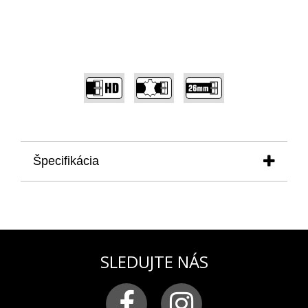
,
,
Špecifikácia
produkt
: remienok na pánske hodinky VOSTOK
EUROPE modelová rada ENERGIA pre model
NH35-575H284
materiál:
pravá koža prešívaná
svetlozelenou niťou
SLEDUJTE NÁS
farba:
hnedá
pracka:
chirurgická oceľ matná s logom VOSTOK-
EUROPE
šírka remienka:
26 mm