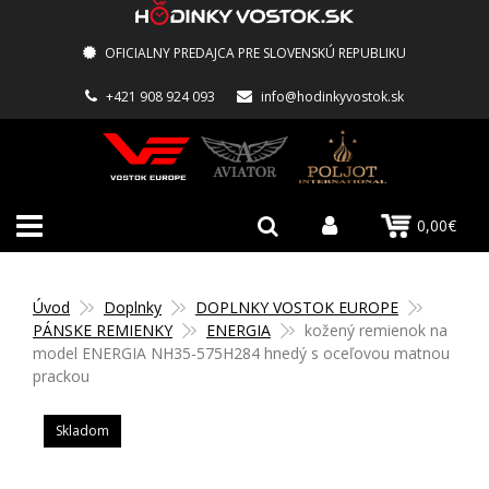
OFICIALNY PREDAJCA PRE SLOVENSKÚ REPUBLIKU
+421 908 924 093
info@hodinkyvostok.sk
0,00€
Úvod
Doplnky
DOPLNKY VOSTOK EUROPE
PÁNSKE REMIENKY
ENERGIA
kožený remienok na
model ENERGIA NH35-575H284 hnedý s oceľovou matnou
prackou
Skladom