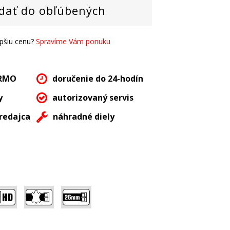
dať do obľúbených
epšiu cenu?
Spravíme Vám ponuku
ARMO
doručenie do 24-hodín
y
autorizovaný servis
redajca
náhradné diely
,
,