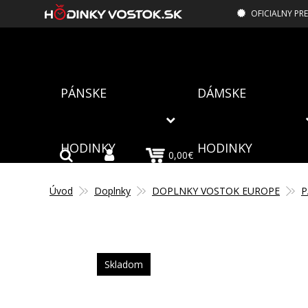
OFICIALNY PR
PÁNSKE
DÁMSKE
HODINKY
HODINKY
0,00€
Úvod
Doplnky
DOPLNKY VOSTOK EUROPE
P
Skladom