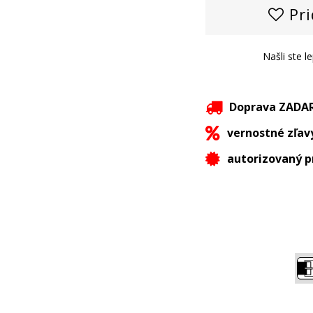
Pri
Našli ste l
Doprava ZAD
vernostné zľav
autorizovaný p