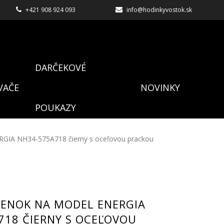
+421 908 924 093
info@hodinkyvostok.sk
DARČEKOVÉ
VAČE
NOVINKY
POUKAZY
RGIA NH34-575A718 čierny s oceľovou prackou
IENOK NA MODEL ENERGIA
718 ČIERNY S OCEĽOVOU