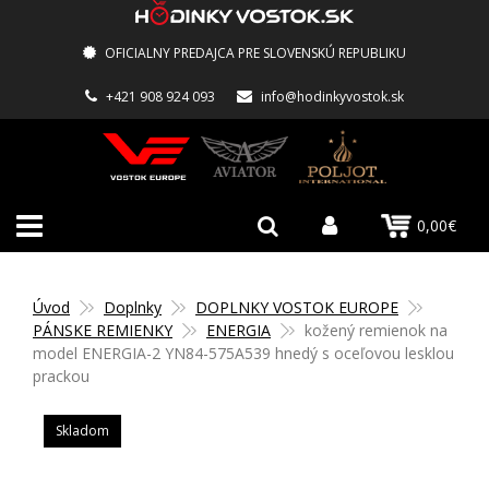
OFICIALNY PREDAJCA PRE SLOVENSKÚ REPUBLIKU
+421 908 924 093
info@hodinkyvostok.sk
0,00€
Úvod
Doplnky
DOPLNKY VOSTOK EUROPE
PÁNSKE REMIENKY
ENERGIA
kožený remienok na
model ENERGIA-2 YN84-575A539 hnedý s oceľovou lesklou
prackou
Skladom