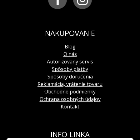
použitie
: remienok je vhodný na všetky hodinky z
modelovej rady ENERGIA-2, predovšetkým na
model YN84-575A539
výroba
: remienky sú ručne šité v Taliansku
NAKUPOVANIE
Blog
O nás
Autorizovaný servis
Spôsoby platby
Spôsoby doručenia
Reklamácia, vrátenie tovaru
Obchodné podmienky
Ochrana osobných údajov
Kontakt
INFO-LINKA