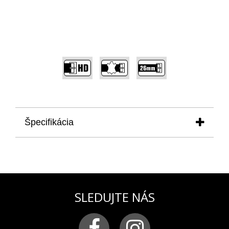
,
,
Špecifikácia
produkt
: remienok na pánske hodinky VOSTOK
EUROPE modelová rada ENERGIA-2 pre
model YN84-575A539
materiál:
pravá koža so špeciálne
upraveným povrchom prešívaná žltou niťou
SLEDUJTE NÁS
farba:
hnedá
pracka:
chirurgická oceľ leštená s logom VOSTOK-
EUROPE
šírka remienka:
26 mm