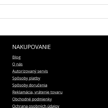
UROPE modelová rada ENERGIA-2 pre model YN84-575A538
chom prešívaná bielou niťou
-EUROPE
NAKUPOVANIE
z modelovej rady ENERGIA-2, predovšetkým na model YN84-575A538
Blog
O nás
Autorizovaný servis
Spôsoby platby
Spôsoby doručenia
Reklamácia, vrátenie tovaru
Obchodné podmienky
Ochrana osobných údajov