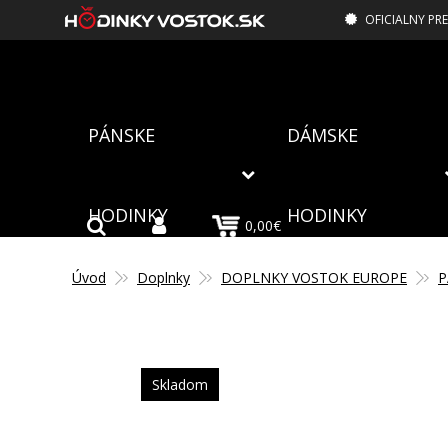
OFICIALNY PR
PÁNSKE
DÁMSKE
HODINKY
HODINKY
0,00€
Úvod
Doplnky
DOPLNKY VOSTOK EUROPE
P
Skladom