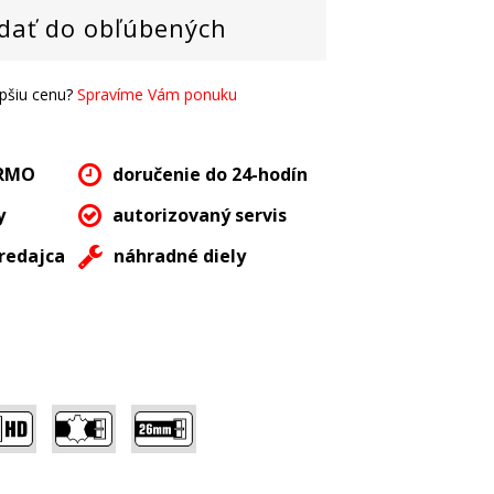
dať do obľúbených
epšiu cenu?
Spravíme Vám ponuku
ARMO
doručenie do 24-hodín
y
autorizovaný servis
redajca
náhradné diely
,
,