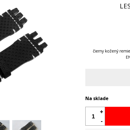
LE
čierny kožený remi
E
Na sklade
+
-