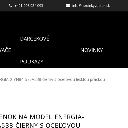
+421 908 924 093
info@hodinkyvostok.sk
DARČEKOVÉ
VAČE
NOVINKY
POUKAZY
GIA-2 YN84-575A538 čierny s oceľovou lesklou prackou
ENOK NA MODEL ENERGIA-
A538 ČIERNY S OCEĽOVOU