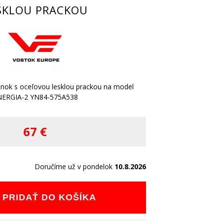
SKLOU PRACKOU
enok s oceľovou lesklou prackou na model
NERGIA-2 YN84-575A538
67 €
Doručíme už v pondelok
10.8.2026
PRIDAŤ DO KOŠÍKA