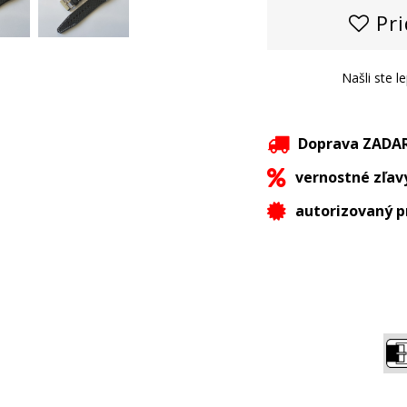
Pri
Našli ste l
Doprava ZAD
vernostné zľav
autorizovaný p