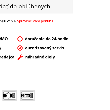
dať do obľúbených
epšiu cenu?
Spravíme Vám ponuku
ARMO
doručenie do 24-hodín
y
autorizovaný servis
redajca
náhradné diely
,