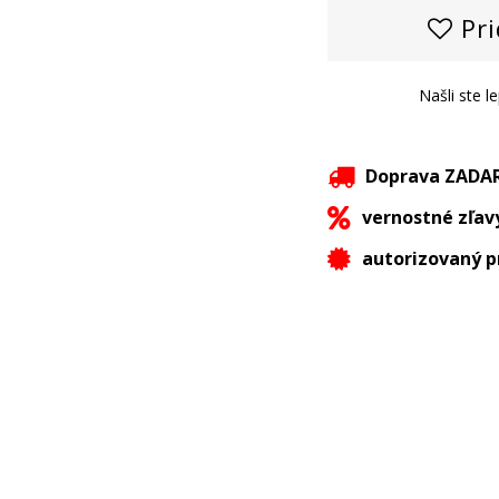
Pri
Našli ste l
Doprava ZAD
vernostné zľav
autorizovaný p