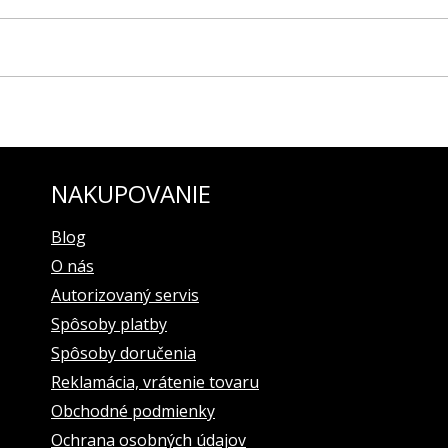
 vhodný pre model NH35--225B616
ozlátenej PVD úprave s logom VOSTOK-EUROPE
NAKUPOVANIE
Blog
O nás
Autorizovaný servis
Spôsoby platby
Spôsoby doručenia
Reklamácia, vrátenie tovaru
Obchodné podmienky
Ochrana osobných údajov