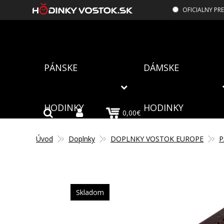
OFICIALNY PR
PÁNSKE
DÁMSKE
HODINKY
HODINKY
0,00€
Úvod
Doplnky
DOPLNKY VOSTOK EUROPE
P
Skladom