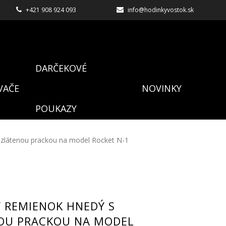
+421 908 924 093
info@hodinkyvostok.sk
DARČEKOVÉ
VAČE
NOVINKY
POUKAZY
zlátenou prackou na model Rocket N-1
 REMIENOK HNEDÝ S
OU PRACKOU NA MODEL