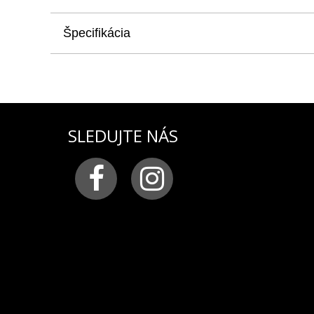
Špecifikácia
produkt
: remienok pre modelovú radu Rocket N-1
materiál:
pravá koža prešívaná hnedou niťou,
farba:
hnedá
pracka:
masívna pracka z chirurgickej ocele v p
šírka remienka:
22 mm
SLEDUJTE NÁS