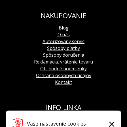
NAKUPOVANIE
Blog
O nás
Autorizovaný servis
Spôsoby platby
Spôsoby doručenia
Reklamácia, vrátenie tovaru
Obchodné podmienky
Ochrana osobných údajov
Kontakt
INFO-LINKA
Tel.: +421 908 924 093
Vaše nastavenie cookies
E-mail:
info@hodinkyvostok.sk