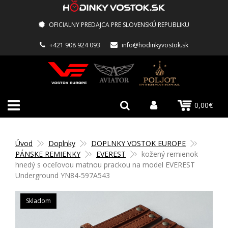
OFICIALNY PREDAJCA PRE SLOVENSKÚ REPUBLIKU
+421 908 924 093
info@hodinkyvostok.sk
0,00€
Úvod
Doplnky
DOPLNKY VOSTOK EUROPE
PÁNSKE REMIENKY
EVEREST
kožený remienok
hnedý s oceľovou matnou prackou na model EVEREST
Underground YN84-597A543
Skladom