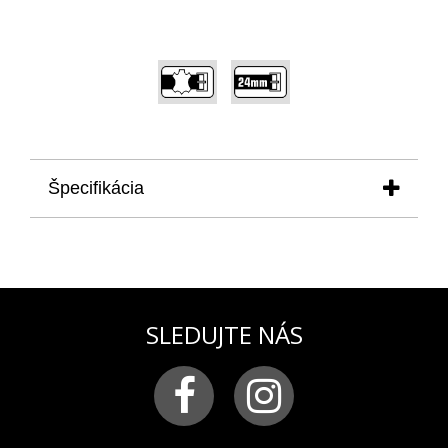
,
Špecifikácia
produkt:
remienok na pánske hodinky VOSTOK
EUROPE modelová rada EVEREST Underground
YN84-597A543
a
YN84-597A545
materiál:
koža prešívaná hnedou niťou a
oceľové matné nity
SLEDUJTE NÁS
farba:
hnedá
pracka:
chirurgická oceľ matná s logom VOSTOK-
EUROPE
šírka remienka:
24 mm