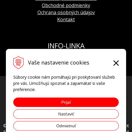
Obchodné podmienky
Ochrana osobných údajov
Kontakt
INFO-LINKA
Tel.: +421 908 924 093
Vaše nastavenie cookies
E-mail:
info@hodinkyvostok.sk
Súbory cookie nám pomáhajú pri poskytovaní služieb
pre vás. Umožňujú spoznať a zapamätať si vaše
preferencie.
Prijať
Nastaviť
© 2026 HODINKYVOSTOK.SK oficiálny predajca hodiniek VOSTOK
Odmietnuť
EUROPE, AVIATOR, POLJOT INTERNATIONAL • all rights reserved