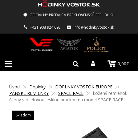
OFICIALNY PREDAJCA PRE SLOVENSKÚ REPUBLIKU
+421 908 924 093
info@hodinkyvostok.sk
0,00€
Úvod
Doplnky
DOPLNKY VOSTOK EUROPE
PÁNSKE REMIENKY
SPACE RACE
kožený remienok
čierny s oceľovou lesklou prackou na model SPACE RACE
Skladom