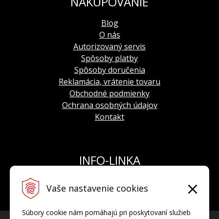
NAKUPOVANIE
Blog
O nás
Autorizovaný servis
Spôsoby platby
Spôsoby doručenia
Reklamácia, vrátenie tovaru
Obchodné podmienky
Ochrana osobných údajov
Kontakt
INFO-LINKA
Tel.: +421 908 924 093
Vaše nastavenie cookies
E-mail:
info@hodinkyvostok.sk
Súbory cookie nám pomáhajú pri poskytovaní služieb