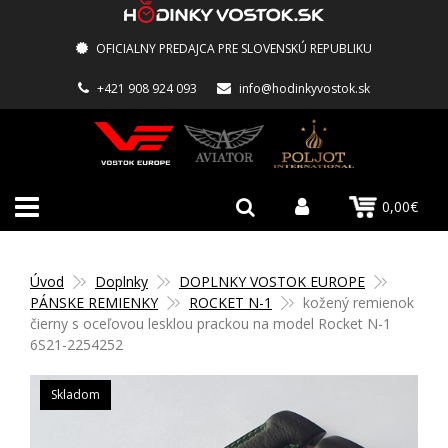
OFICIALNY PREDAJCA PRE SLOVENSKÚ REPUBLIKU
+421 908 924 093
info@hodinkyvostok.sk
0,00€
Úvod
Doplnky
DOPLNKY VOSTOK EUROPE
PÁNSKE REMIENKY
ROCKET N-1
kožený remienok
čierny s oceľovou lesklou prackou na model Rocket N-1
6S21-2254252
Skladom