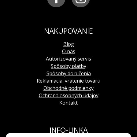
ANCHAR, predovšetkým pre model NH35A-
5104142, 6S30/5104184, NH35A-5104245,
6S30/5104243
NAKUPOVANIE
Blog
O nás
Autorizovaný servis
Spôsoby platby
Spôsoby doručenia
Reklamácia, vrátenie tovaru
Obchodné podmienky
Ochrana osobných údajov
Kontakt
INFO-LINKA