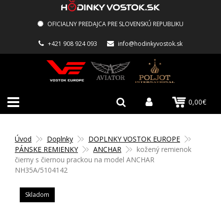
OFICIALNY PREDAJCA PRE SLOVENSKÚ REPUBLIKU
+421 908 924 093
info@hodinkyvostok.sk
0,00€
Úvod
Doplnky
DOPLNKY VOSTOK EUROPE
PÁNSKE REMIENKY
ANCHAR
kožený remienok
čierny s čiernou prackou na model ANCHAR
NH35A/5104142
Skladom