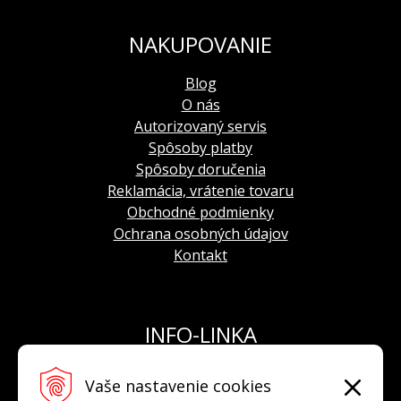
Remienok je vyrobený z pravej kože a prešívaný
NAKUPOVANIE
čiernou niťou. Kožený remienok nie je vhodný na
plávanie ani na sprchovanie. Po premočení koža
stvrdne a časom začne praskať.
Blog
O nás
Autorizovaný servis
Spôsoby platby
Spôsoby doručenia
Reklamácia, vrátenie tovaru
Obchodné podmienky
Ochrana osobných údajov
Kontakt
INFO-LINKA
Tel.: +421 908 924 093
Vaše nastavenie cookies
E-mail:
info@hodinkyvostok.sk