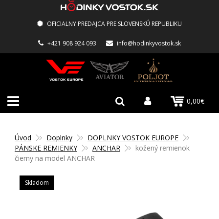
OFICIALNY PREDAJCA PRE SLOVENSKÚ REPUBLIKU
+421 908 924 093
info@hodinkyvostok.sk
0,00€
Úvod
Doplnky
DOPLNKY VOSTOK EUROPE
PÁNSKE REMIENKY
ANCHAR
kožený remienok
čierny na model ANCHAR
Skladom