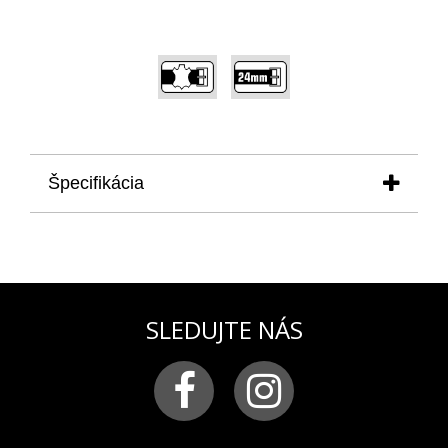
,
Špecifikácia
produkt:
remienok na model ANCHAR
NH35A/5109247
materiál:
koža prešívaná čiernou niťou
farba:
čierna
pracka:
chirurgická oceľ v pozlátenej PVD úprave
SLEDUJTE NÁS
s logom VOSTOK-EUROPE
šírka remienka:
24 mm
použitie:
remienok je vhodný pre modelovú radu
ANCHAR, predovšetkým pre model NH35A-
5109247, vhodný aj pre model NH35A-5109246
a NH35A-5109248