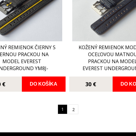
NÝ REMIENOK ČIERNY S
KOŽENÝ REMIENOK MOD
IERNOU PRACKOU NA
OCEĽOVOU MATNO
MODEL EVEREST
PRACKOU NA MODE
NDERGROUND YM8J-
EVEREST UNDERGRO
597C548
YM8J-597E546
0 €
30 €
DO KOŠÍKA
DO KO
1
2