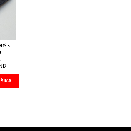
RÝ S
U
L
UND
ŠÍKA