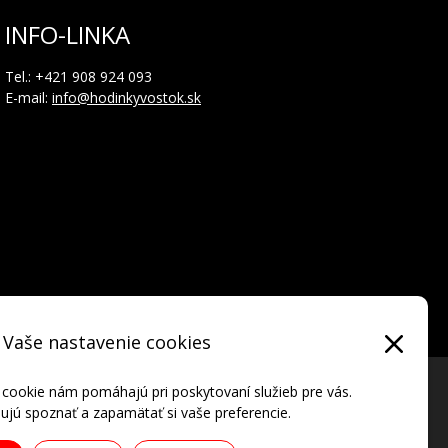
INFO-LINKA
Tel.: +421 908 924 093
E-mail:
info@hodinkyvostok.sk
Vaše nastavenie cookies
 cookie nám pomáhajú pri poskytovaní služieb pre vás.
jú spoznať a zapamätať si vaše preferencie.