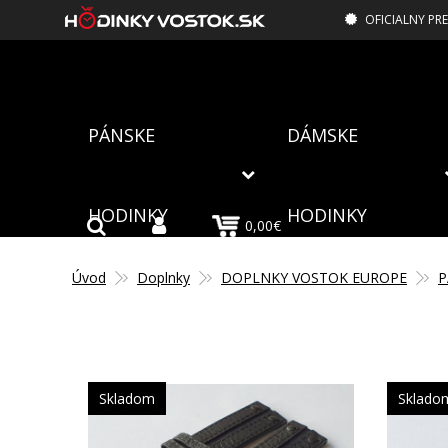
OFICIALNY PR
PÁNSKE
DÁMSKE
HODINKY
HODINKY
0,00€
Úvod
Doplnky
DOPLNKY VOSTOK EUROPE
P
Skladom
Sklado