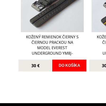
KOŽENÝ REMIENOK ČIERNY S
KOŽE
ČIERNOU PRACKOU NA
Č
MODEL EVEREST
UNDERGROUND YM8J-
U
597C547
30 €
3
DO KOŠÍKA