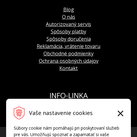
Blog
O nás
Autorizovaný servis
Spôsoby platby
Spôsoby doručenia
Reklamácia, vrátenie tovaru
Obchodné podmienky
Ochrana osobných údajov
Kontakt
INFO-LINKA
Tel.: +421 908 924 093
Vaše nastavenie cookies
E-mail:
info@hodinkyvostok.sk
Súbory cookie nám pomáhajú pri poskytovaní služieb
pre vás. Umožňujú spoznať a zapamätať si vaše