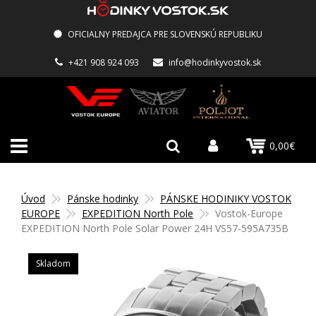
OFICIALNY PREDAJCA PRE SLOVENSKÚ REPUBLIKU
+421 908 924 093
info@hodinkyvostok.sk
0,00€
Úvod
Pánske hodinky
PÁNSKE HODINIKY VOSTOK
EUROPE
EXPEDITION North Pole
Vostok-Europe
EXPEDITION North Pole Solar Power 24H VS57-595A735B
Skladom