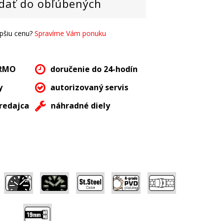
dať do obľúbených
epšiu cenu?
Spravíme Vám ponuku
ARMO
doručenie do 24-hodín
y
autorizovaný servis
redajca
náhradné diely
,
,
,
,
,
,