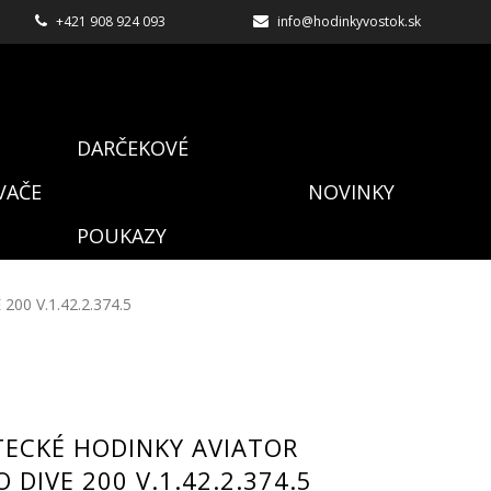
+421 908 924 093
info@hodinkyvostok.sk
DARČEKOVÉ
VAČE
NOVINKY
POUKAZY
200 V.1.42.2.374.5
TECKÉ HODINKY AVIATOR
 DIVE 200 V.1.42.2.374.5