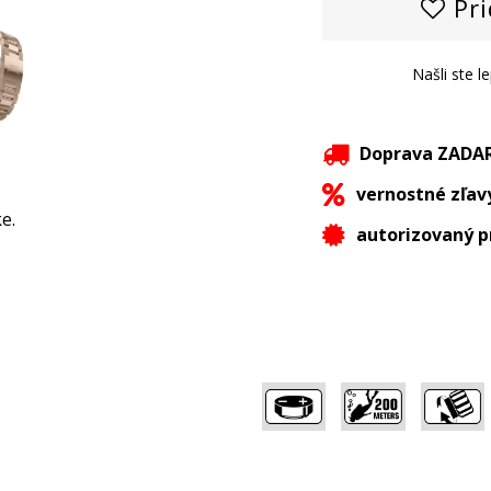
Pri
Našli ste l
Doprava ZAD
vernostné zľav
e.
autorizovaný p
,
,