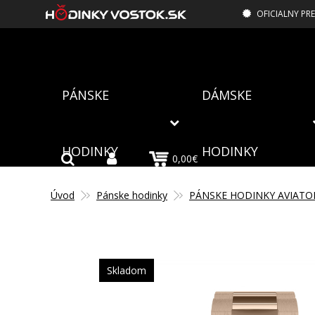
OFICIALNY PR
PÁNSKE
DÁMSKE
HODINKY
HODINKY
0,00€
Úvod
Pánske hodinky
PÁNSKE HODINKY AVIATO
Skladom