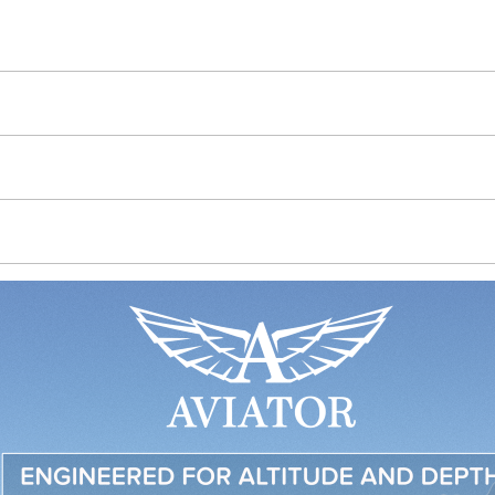
A 6003D
ave
á výstupmi na puzdre, aby nedošlo k jej poškodeniu pri potápaní
aniu
ápanie bez dekompresie vo vysokých nadmorských výškach