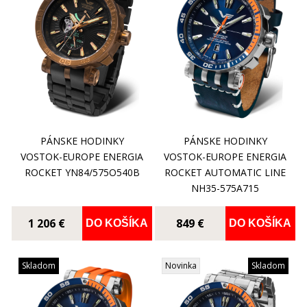
PÁNSKE HODINKY
PÁNSKE HODINKY
VOSTOK-EUROPE ENERGIA
VOSTOK-EUROPE ENERGIA
ROCKET YN84/575O540B
ROCKET AUTOMATIC LINE
NH35-575A715
1 206 €
849 €
DO KOŠÍKA
DO KOŠÍKA
Skladom
Novinka
Skladom