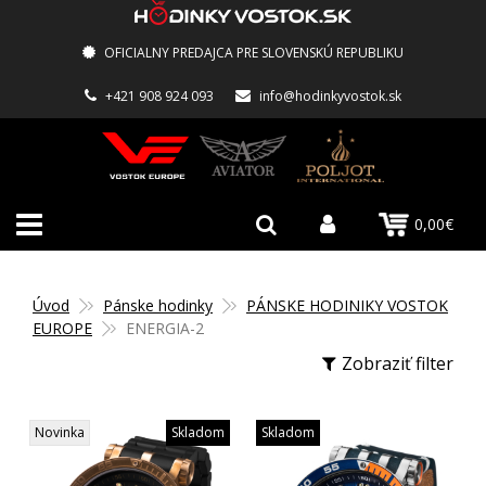
OFICIALNY PREDAJCA PRE SLOVENSKÚ REPUBLIKU
+421 908 924 093
info@hodinkyvostok.sk
0,00€
Úvod
Pánske hodinky
PÁNSKE HODINIKY VOSTOK
EUROPE
ENERGIA-2
Zobraziť filter
Novinka
Skladom
Skladom