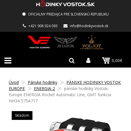
OFICIALNY PREDAJCA PRE SLOVENSKÚ REPUBLIKU
+421 908 924 093
info@hodinkyvostok.sk
0,00€
Úvod
Pánske hodinky
PÁNSKE HODINIKY VOSTOK
EUROPE
ENERGIA-2
pánske hodinky Vostok-
Europe ENERGIA Rocket Automatic Line, GMT funkcia
NH34-575A717
Skladom