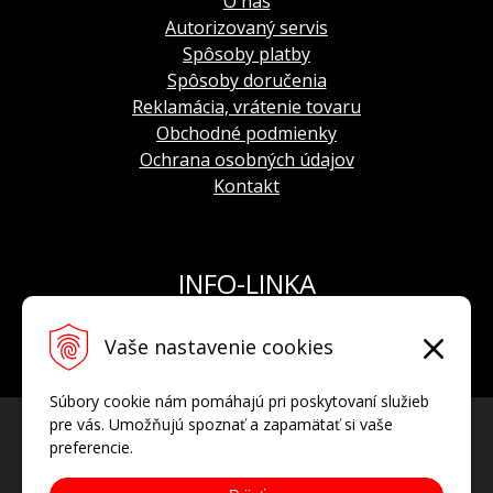
O nás
Autorizovaný servis
Spôsoby platby
Spôsoby doručenia
Reklamácia, vrátenie tovaru
Obchodné podmienky
Ochrana osobných údajov
Kontakt
INFO-LINKA
Tel.: +421 908 924 093
Vaše nastavenie cookies
E-mail:
info@hodinkyvostok.sk
Súbory cookie nám pomáhajú pri poskytovaní služieb
pre vás. Umožňujú spoznať a zapamätať si vaše
preferencie.