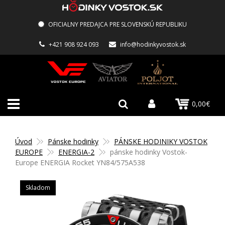
OFICIALNY PREDAJCA PRE SLOVENSKÚ REPUBLIKU
+421 908 924 093
info@hodinkyvostok.sk
0,00€
Úvod
Pánske hodinky
PÁNSKE HODINIKY VOSTOK
EUROPE
ENERGIA-2
pánske hodinky Vostok-
Europe ENERGIA Rocket YN84/575A538
Skladom