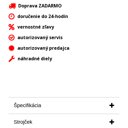
Doprava ZADARMO
doručenie do 24-hodín
vernostné zľavy
autorizovaný servis
autorizovaný predajca
náhradné diely
Špecifikácia
puzdro rozmer:
42 mm
Strojček
výška:
12,77 mm