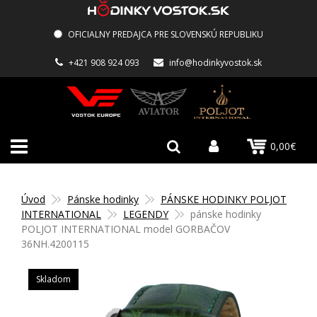
OFICIALNY PREDAJCA PRE SLOVENSKÚ REPUBLIKU
+421 908 924 093
info@hodinkyvostok.sk
0,00€
Úvod
Pánske hodinky
PÁNSKE HODINKY POLJOT
INTERNATIONAL
LEGENDY
pánske hodinky
POLJOT INTERNATIONAL model GORBAČOV
36NH.4200115
Skladom