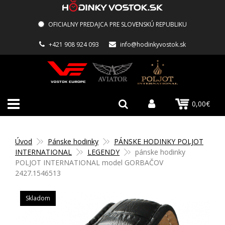
OFICIALNY PREDAJCA PRE SLOVENSKÚ REPUBLIKU
+421 908 924 093
info@hodinkyvostok.sk
0,00€
Úvod
Pánske hodinky
PÁNSKE HODINKY POLJOT
INTERNATIONAL
LEGENDY
pánske hodinky
POLJOT INTERNATIONAL model GORBAČOV
2427.1546513
Skladom