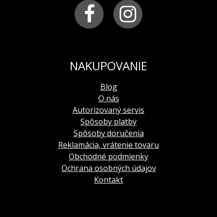
balenie:
čierna kazeta, záručná knižka s návodom
limitovaná edícia:
250 kusov
NAKUPOVANIE
Blog
O nás
Autorizovaný servis
Spôsoby platby
Spôsoby doručenia
Reklamácia, vrátenie tovaru
Obchodné podmienky
Ochrana osobných údajov
Kontakt