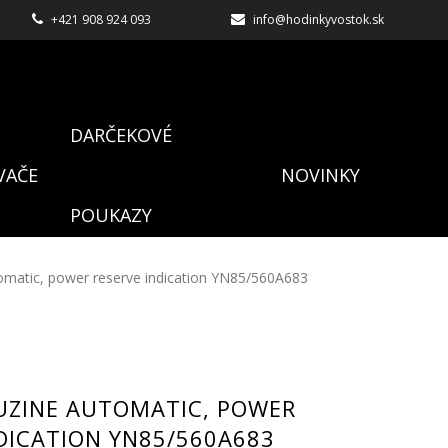
+421 908 924 093
info@hodinkyvostok.sk
DARČEKOVÉ
VAČE
NOVINKY
POUKAZY
matic, power reserve indication YN85/560A683
UZINE AUTOMATIC, POWER
DICATION YN85/560A683