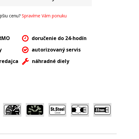
epšiu cenu?
Spravíme Vám ponuku
ARMO
doručenie do 24-hodín
y
autorizovaný servis
redajca
náhradné diely
,
,
,
,
,