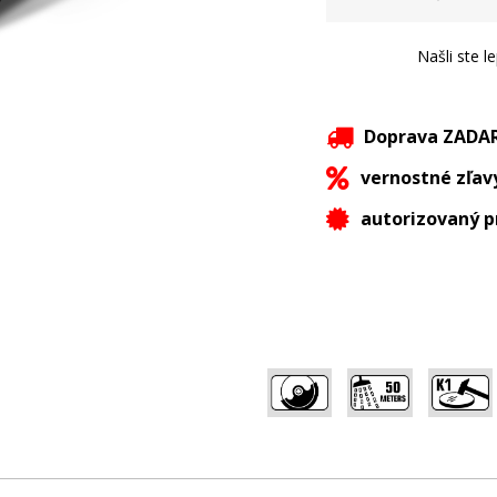
Našli ste l
Doprava ZAD
vernostné zľav
autorizovaný p
,
,