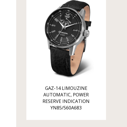
uloženie zotrvačky
: nárazuvzdorné
GAZ-14 LIMOUZINE
AUTOMATIC, POWER
RESERVE INDICATION
YN85/560A683