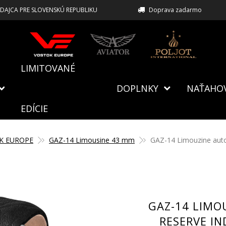
EDAJCA PRE SLOVENSKÚ REPUBLIKU
Doprava zadarmo
LIMITOVANÉ
DOPLNKY
NAŤAHO
EDÍCIE
K EUROPE
GAZ-14 Limousine 43 mm
GAZ-14 Limouzine auto
GAZ-14 LIMO
RESERVE IN