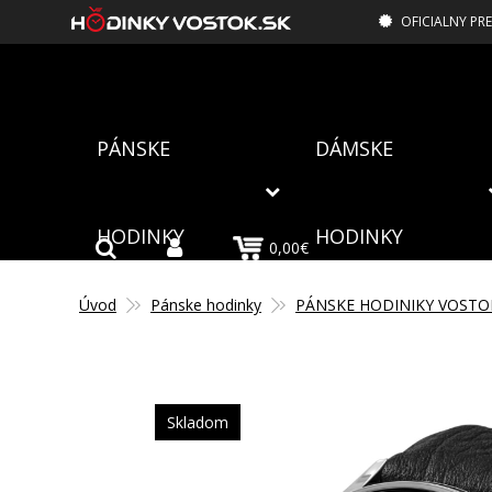
OFICIALNY PR
PÁNSKE
DÁMSKE
HODINKY
HODINKY
0,00€
Úvod
Pánske hodinky
PÁNSKE HODINIKY VOSTO
Skladom