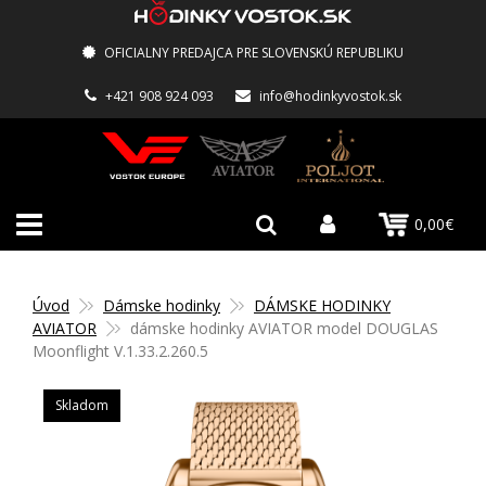
OFICIALNY PREDAJCA PRE SLOVENSKÚ REPUBLIKU
+421 908 924 093
info@hodinkyvostok.sk
0,00€
Úvod
Dámske hodinky
DÁMSKE HODINKY
AVIATOR
dámske hodinky AVIATOR model DOUGLAS
Moonflight V.1.33.2.260.5
Skladom