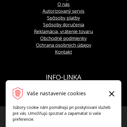
O nás
Autorizovaný servis
Spôsoby platby
Spôsoby doručenia
Reklamácia, vrátenie tovaru
Obchodné podmienky
Ochrana osobných údajov
Kontakt
INFO-LINKA
Tel.: +421 908 924 093
Vaše nastavenie cookies
E-mail:
info@hodinkyvostok.sk
Súbory cookie nám pomáhajú pri poskytovaní služieb
pre vás. Umožňujú spoznať a zapamätať si vaše
preferencie.